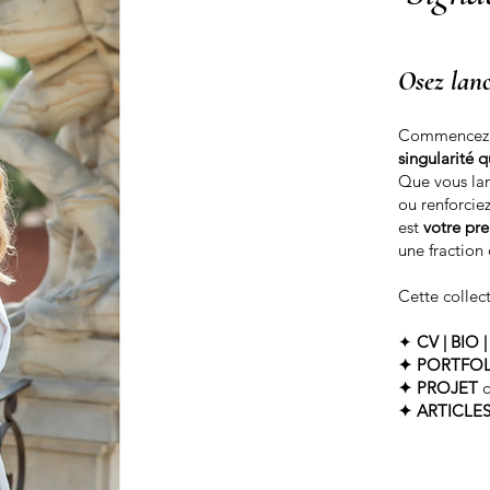
Osez lanc
Commencez à
singularité 
Que vous lanc
ou renforcie
est
votre pre
une fraction
Cette collect
✦
CV | BIO
✦ PORTFO
✦ PROJET
✦ ARTICLE