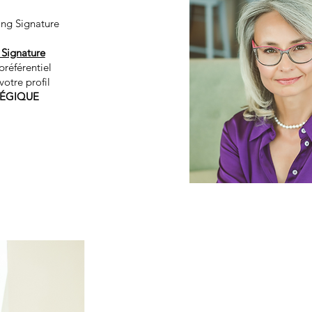
ng Signature
ignature
 préférentiel
otre profil
TÉGIQUE