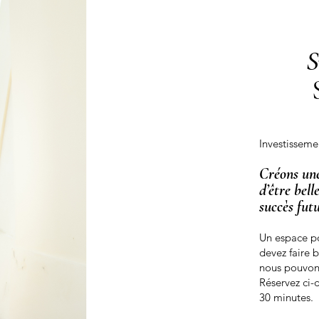
S
Investisseme
Créons une
d’être bell
succès futu
Un espace po
devez faire 
nous pouvons
Réservez ci-
30 minutes.