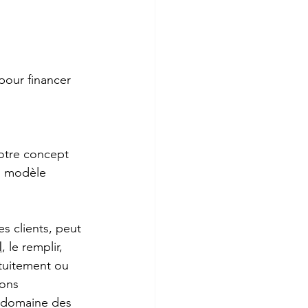
pour financer 
otre concept 
un modèle 
s clients, peut 
I
, le remplir, 
tuitement ou 
ons 
e domaine des 