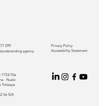
277 299
Privacy Policy
Accessibility Statement
aturebranding.agency
 1753/10a
ha - Nusle
e Tchèque
32 56 524