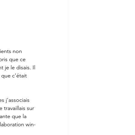
lients non 
pris que ce 
je le disais. Il 
que c'était 
 j'associais 
travaillais sur 
ante que la 
llaboration win-