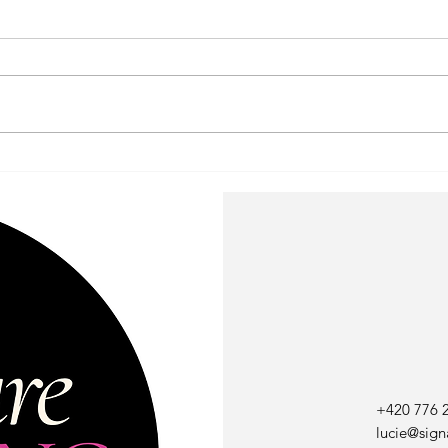
Révélez la puissance de votre
La cl
Singularité
: Ann
+420 776 
lucie@sign