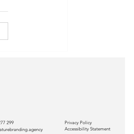
é de votre Branding Signature
oncez la couleur!
277 299
Privacy Policy
Accessibility Statement
aturebranding.agency