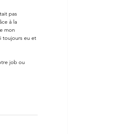
tait pas 
ce à la 
de mon 
i toujours eu et 
otre job ou 