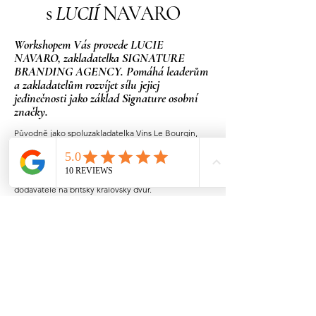
s
LUCIÍ
NAVARO
Workshopem Vás provede LUCIE
NAVARO, zakladatelka SIGNATURE
BRANDING AGENCY. Pomáhá leaderům
a zakladatelům rozvíjet sílu jejicj
jedinečnosti jako základ Signature osobní
značky.
Původně jako spoluzakladatelka Vins Le Bourgin,
dovozce francouzských vín do České republiky,
získala významný tržní podíl v mezinárodních
řetězcích jako Tesco, Delvita a Carrefour a
exkluzívní zastoupení Laurent Perrier Champagne,
dodavatele na britský královský dvůr.
Po zážitku blízké smrti (NDE), se Lucie rozhodla
odejít z firmy a začít nový život. Experimentovala na
zaměstnanenckých pozicích i jako
solopodnikatelka.
Později založila Hold Up nadační fond, věovaný
podpoře matek vážně nemocných
hospitalizovaných dětí formou regenerativní a
holistické péče. Po čtyřech letech byla činnost pod
vlivem pandemie ukončena.