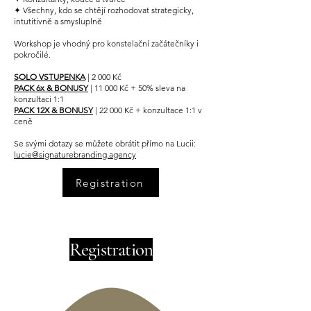
✦ Všechny, kdo se chtějí rozhodovat strategicky,
intutitivně a smysluplně
Workshop je vhodný pro konstelační začátečníky i
pokročilé.
SOLO VSTUPENKA
| 2 000 Kč
PACK 6x & BONUSY
| 11 000 Kč + 50% sleva na
konzultaci 1:1
PACK 12X & BONUSY
| 22 000 Kč + konzultace 1:1 v
ceně
Se svými dotazy se můžete obrátit přímo na Lucii:
lucie@signaturebranding.agency
Registration
Registration