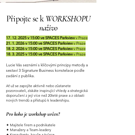
Připojte se k
WORKSHOPU
naživo
17. 12. 2025
v 15:00 ve SPACES Parkview
v Praze
21. 1. 2026
v 15:00 ve SPACES Parkview
v Praze
18. 2. 2026
v 15:00 ve SPACES Parkview
v Praze
18. 3. 2025
v 15:00 ve SPACES Parkview
v Praze
Lucie Vás seznámí s klíčovými principy metody a
sestaví 3 Signature Business konstelace podle
zadání z publika.
Ať už se zapojíte aktivně nebo zůstanete
pozorovateli, získáte inspirující vhledy a strategická
doporučení z její více než 20leté praxe a z oblasti
nových trendů a přístupů k leadershipu.
Pro koho je workshop určen?
✦ Majitele firem a podnikatele
✦ Manažery a Team-leadery
✦ Konzultanty, kouče a tvůrce