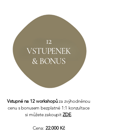
12
VSTUPENEK
& BONUS
Vstupné na 12 workshopů
za zvýhodněnou
cenu s bonusem bezplatné 1:1 konzultace
si můžete zakoupit
ZDE
.
Cena:
22.000 Kč